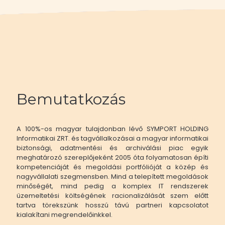
Bemutatkozás
A 100%-os magyar tulajdonban lévő SYMPORT HOLDING
Informatikai ZRT. és tagvállalkozásai a magyar informatikai
biztonsági, adatmentési és archiválási piac egyik
meghatározó szereplőjeként 2005 óta folyamatosan építi
kompetenciáját és megoldási portfólióját a közép és
nagyvállalati szegmensben. Mind a telepített megoldások
minőségét, mind pedig a komplex IT rendszerek
üzemeltetési költségének racionalizálását szem előtt
tartva törekszünk hosszú távú partneri kapcsolatot
kialakítani megrendelőinkkel.