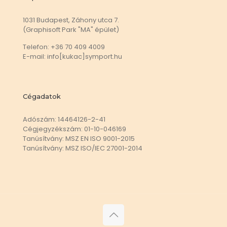
1031 Budapest, Záhony utca 7.
(Graphisoft Park "MA" épület)
Telefon: +36 70 409 4009
E-mail: info[kukac]symport.hu
Cégadatok
Adószám: 14464126-2-41
Cégjegyzékszám: 01-10-046169
Tanúsítvány: MSZ EN ISO 9001-2015
Tanúsítvány: MSZ ISO/IEC 27001-2014